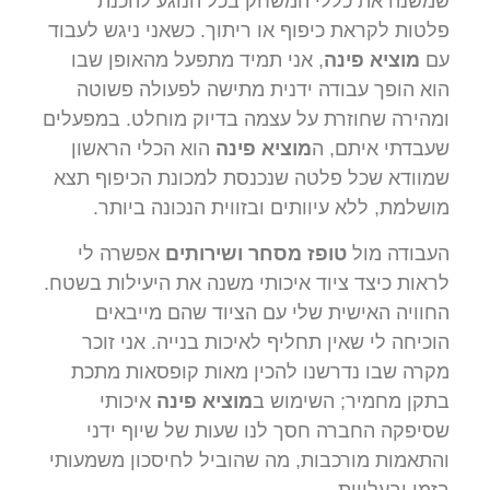
שמשנה את כללי המשחק בכל הנוגע להכנת
פלטות לקראת כיפוף או ריתוך. כשאני ניגש לעבוד
עם
מוציא פינה
, אני תמיד מתפעל מהאופן שבו
הוא הופך עבודה ידנית מתישה לפעולה פשוטה
ומהירה שחוזרת על עצמה בדיוק מוחלט. במפעלים
שעבדתי איתם, ה
מוציא פינה
הוא הכלי הראשון
שמוודא שכל פלטה שנכנסת למכונת הכיפוף תצא
מושלמת, ללא עיוותים ובזווית הנכונה ביותר.
העבודה מול
טופז מסחר ושירותים
אפשרה לי
לראות כיצד ציוד איכותי משנה את היעילות בשטח.
החוויה האישית שלי עם הציוד שהם מייבאים
הוכיחה לי שאין תחליף לאיכות בנייה. אני זוכר
מקרה שבו נדרשנו להכין מאות קופסאות מתכת
בתקן מחמיר; השימוש ב
מוציא פינה
איכותי
שסיפקה החברה חסך לנו שעות של שיוף ידני
והתאמות מורכבות, מה שהוביל לחיסכון משמעותי
בזמן ובעלויות.