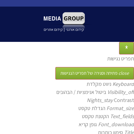
קידום אורגני
קידום אתרים
|
תפריט נגישות
close
פתיחה וסגירה של תפריט הנגישות
Keyboard
ניווט מקלדת
Visibility_off
ביטול אנימציות / הבהובים
Nights_stay
Contrast
Format_size
הגדלת טקסט
Text_fields
הקטנת טקסט
Font_download
גופן קריא
Title
סימון כותרות