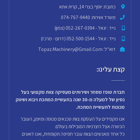
כתובת: יוסף בצרי 14, קרית אתא
משרד ושירות: 074-767-9440
נייד : יגאל - 052-267-0394 (צפון)
נייד : יגאל - 052-500-1544 (דרום - מרכז)
דוא"ל: Topaz.machinery@gmail.com
קצת עלינו:
חברת טופז מסחר ושירותים מעסיקה צוות מקצועי בעל
נסיון של למעלה מ-30 שנה בתעשיית המתכת ויבוא ושיווק
מכונות לתעשיית המתכת.
אנו מקפידים על העסקת צוות טכנאים מנוסה ומיומן, העובר
הכשרה אצל היצרניות המובילות בעולם.
כל אחד מאנשים הצוות עובר חפיפה תקופתית, ואנו דואגים