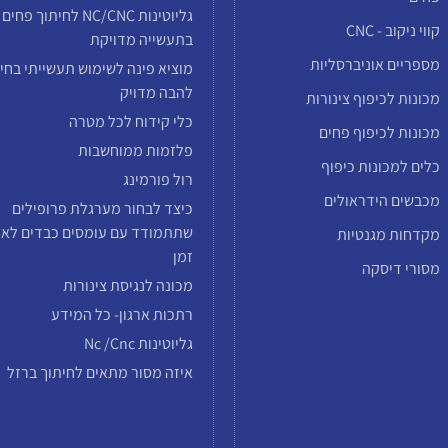
גליוטינות NC/CNC לחיתוך פחים
קווי ניקוב - CNC
בתעשייה מדויקת
מספריים אוניברסליות
מוציא פינה לשימוש תעשייתי בחי
להבה מדויק
מכונות לכיפוף צינורות
כלי קידוח לכל מטרה
מכונות לכיפוף פחים
פלזמות ממוחשבות
כלים למכונות כיפוף
רול פורמינג
מכבשים הידראולים
כיצד לבחור מערגלת פרופילים
שתתמודד עם עומסים כבדים לאו
מקדחות מגנטיות
זמן
מסורי דיסקה
מכונה לנגיסת צינורות
רתכות ארגון- כל המידע
גליוטינות Nc /cnc
איזה מסור מתאים לחיתוך ברזל