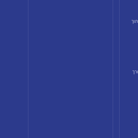
תוך
רך