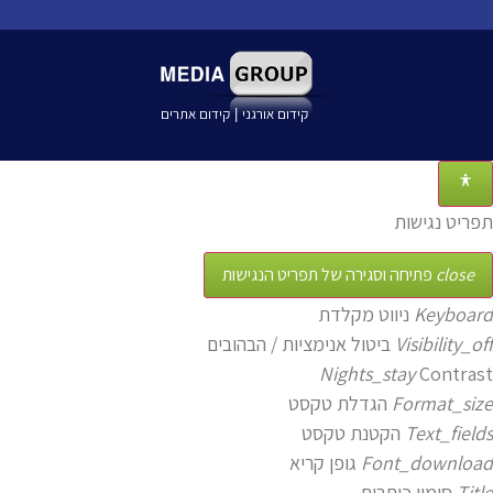
קידום אורגני
קידום אתרים
|
תפריט נגישות
close
פתיחה וסגירה של תפריט הנגישות
Keyboard
ניווט מקלדת
Visibility_off
ביטול אנימציות / הבהובים
Nights_stay
Contrast
Format_size
הגדלת טקסט
Text_fields
הקטנת טקסט
Font_download
גופן קריא
Title
סימון כותרות