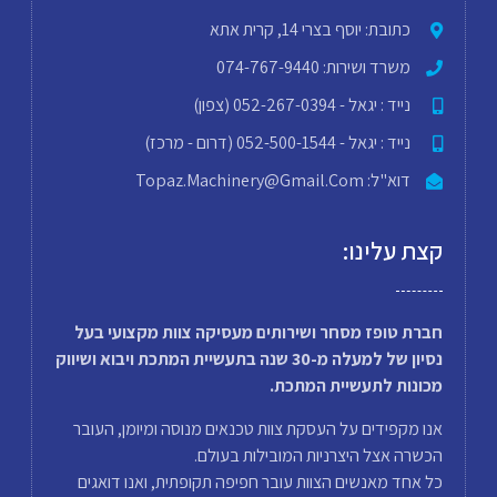
כתובת: יוסף בצרי 14, קרית אתא
משרד ושירות: 074-767-9440
נייד : יגאל - 052-267-0394 (צפון)
נייד : יגאל - 052-500-1544 (דרום - מרכז)
דוא"ל: Topaz.machinery@gmail.com
קצת עלינו:
חברת טופז מסחר ושירותים מעסיקה צוות מקצועי בעל
נסיון של למעלה מ-30 שנה בתעשיית המתכת ויבוא ושיווק
מכונות לתעשיית המתכת.
אנו מקפידים על העסקת צוות טכנאים מנוסה ומיומן, העובר
הכשרה אצל היצרניות המובילות בעולם.
כל אחד מאנשים הצוות עובר חפיפה תקופתית, ואנו דואגים