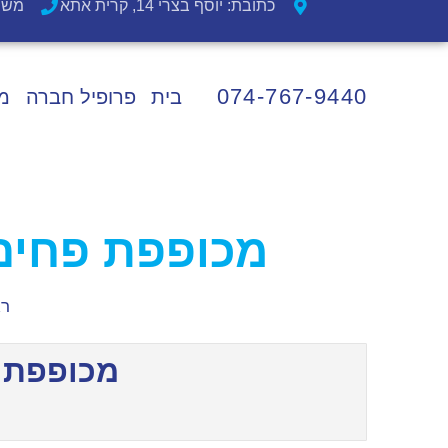
כתובת: יוסף בצרי 14, קרית אתא
משרד וש
074-767-9440
בית
פרופיל חברה
מ
מכופפת פחים 
רא
מכופפת פ