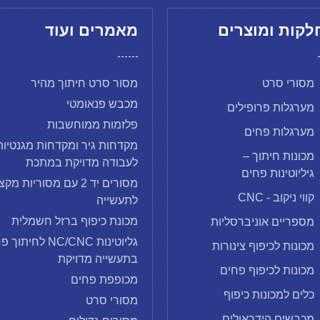
לקות ומוצרים
מאמרים ועוד
מסורי סרט
מסור סרט חיתוך מהיר
מכבש פנאומטי
מערגלות פרופילים
פלזמות ממוחשבות
מערגלות פחים
מקדחות גיר ומקדחות מגנטיות
מכונות חיתוך –
לעבודה מדויקת במתכת
גיליוטינות פחים
מסורים יד 2 עם מסוריות מ
קווי ניקוב - CNC
לתעשייה
מכונת כיפוף ברזל חשמלית
מספריים אוניברסליות
גליוטינות NC/CNC לחית
מכונות לכיפוף צינורות
בתעשייה מדויקת
מכונות לכיפוף פחים
מכופפת פחים
כלים למכונות כיפוף
מסורי סרט
מכבשים הידראולים