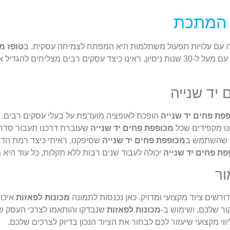
ת המתכת
ה עם עלויות תפעול משתלמות היא המפתח לצמיחה עסקית. ב
טופז מ
טכנולוגית לא תמיד מחייב רכישת ציוד חדש מהניילונים. עם מעל ל-30 שנות ניסיון, ראינ
יד שנייה
פת פחים יד שנייה
הופכת לאופציה מועדפת על בעלי עסקים רבים. ה
נו מקפידים שכל
מכופפת פחים יד שנייה
שעוברת דרכנו תעבור סדרת
ח שהשתמש ב
מכופפת פחים יד שנייה
שסיפקנו, ראיתי כיצד רמת הד
פת פחים יד שנייה
יכולה לעבוד שנים רבות ללא תקלות, כל עוד היא מת
ור
ורשים ציוד מקצועי ומדויק. כאן נכנסות לתמונה
מכונות לפאזות
איכות
ור שלכם, ושימוש ב-
מכונות לפאזות
שנבדקו והותאמו לצרכי העסק ש
יווי מקצועי שיעזור לכם לבחור את הציוד הנכון בדיוק לצרכים שלכם.